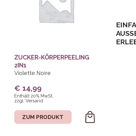
EINF
AUSS
RLEB
ZUCKER-KÖRPERPEELING
2IN1
Violette Noire
€
14,99
Enthält 20% MwSt.
zzgl.
Versand
ZUM PRODUKT
DEN