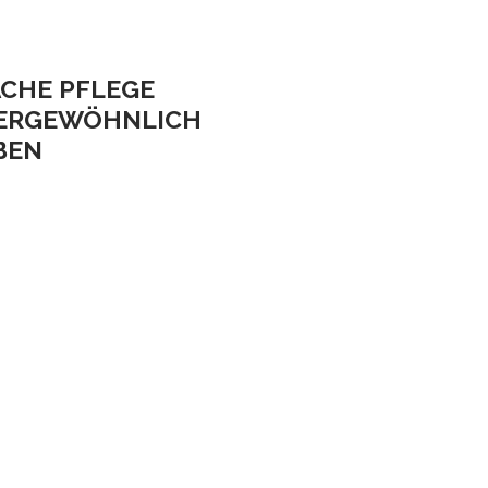
ACHE PFLEGE
ER­GEWÖHNLICH E
EN