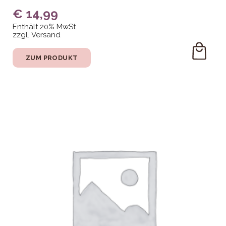
€
14,99
Enthält 20% MwSt.
zzgl.
Versand
ZUM PRODUKT
DEN
WARE