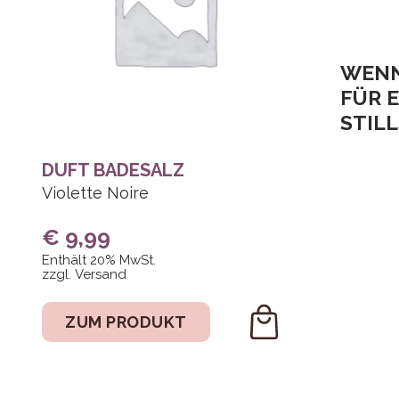
WENN
FÜR 
STIL
DUFT BADESALZ
Violette Noire
€
9,99
Enthält 20% MwSt.
zzgl.
Versand
ZUM PRODUKT
DEN
WARENKORB