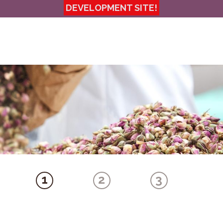
1
2
3
WARENKORB
BESTELLÜBERSIC
BESTELL
ABGESCH