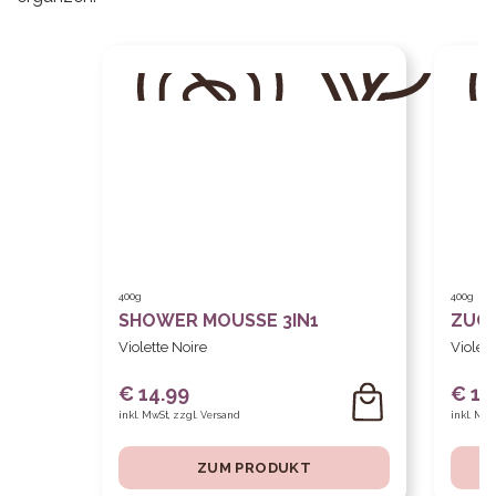
400g
400g
SHOWER MOUSSE 3IN1
ZUCK
Violette Noire
Violett
€ 14.99
€ 14
inkl. MwSt, zzgl. Versand
inkl. MwS
ZUM PRODUKT