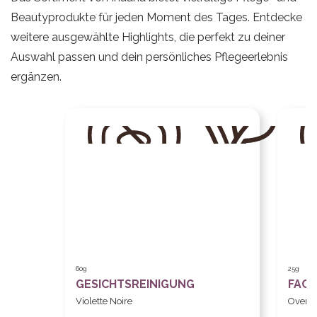
Beautyprodukte für jeden Moment des Tages. Entdecke
weitere ausgewählte Highlights, die perfekt zu deiner
Auswahl passen und dein persönliches Pflegeerlebnis
ergänzen.
60g
25g
GESICHTSREINIGUNG
FACE
Violette Noire
Overni