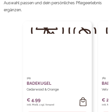
Auswahl passen und dein persönliches Pflegeerlebnis
ergänzen.
50g
36g
BADEKUGEL
BAD
Cedarwood & Orange
Velvet
€ 4.99
€ 2.
inkl. MwSt, zzgl. Versand
inkl. MwS