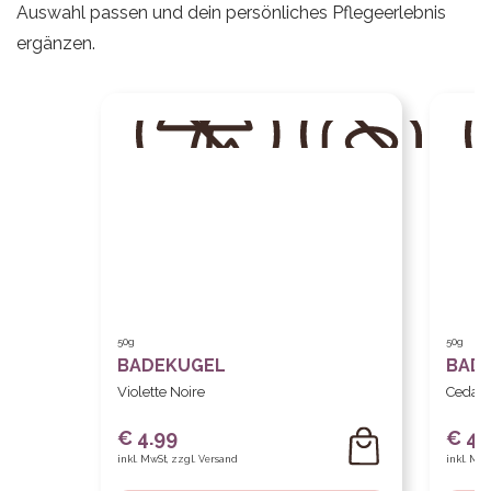
Auswahl passen und dein persönliches Pflegeerlebnis
ergänzen.
50g
50g
BADEKUGEL
BAD
Violette Noire
Cedar
€ 4.99
€ 4.
inkl. MwSt, zzgl. Versand
inkl. MwS