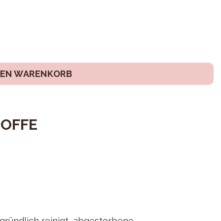
DEN WARENKORB
TOFFE
 gründlich reinigt, abgestorbene