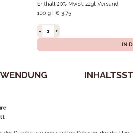
Enthält 20% MwSt.
zzgl.
Versand
100 g | € 3,75
Shower Mousse 3in1 Menge
IN 
NWENDUNG
INHALTSS
ure
tt
er der Dusche in einen sanften Schaum, der die Haut