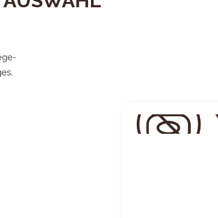
R AUSWAHL
ege-
es.