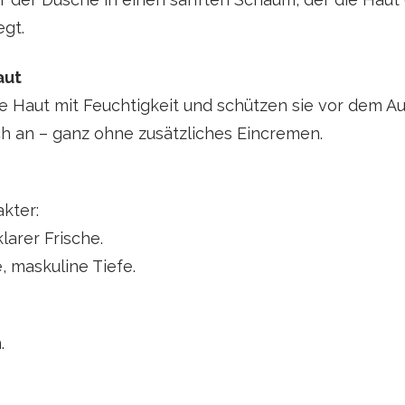
egt.
aut
e Haut mit Feuchtigkeit und schützen sie vor dem Au
 an – ganz ohne zusätzliches Eincremen.
kter:
larer Frische.
 maskuline Tiefe.
.