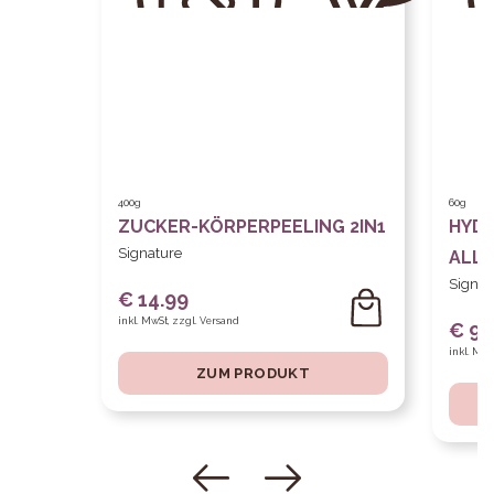
400g
60g
ZUCKER-KÖRPERPEELING 2IN1
HYD
Signature
ALL-
Signat
€ 14.99
inkl. MwSt, zzgl. Versand
€ 9.
inkl. MwS
ZUM PRODUKT