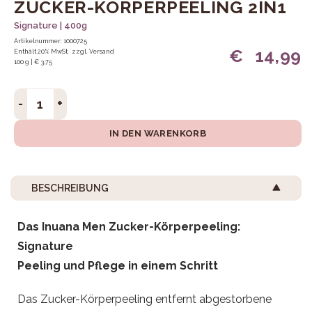
ZUCKER-KÖRPERPEELING 2IN1
Signature | 400g
Artikelnummer: 1000725
€
14,99
Enthält 20% MwSt.
zzgl.
Versand
100 g | € 3,75
Zucker-Körperpeeling 2in1 Menge
IN DEN WARENKORB
BESCHREIBUNG
Das Inuana Men Zucker-Körperpeeling:
Signature
Peeling und Pflege in einem Schritt
Das Zucker-Körperpeeling entfernt abgestorbene