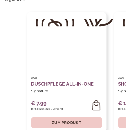
100g
400g
DUSCHPFLEGE ALL-IN-ONE
SHOW
Signature
Signat
€ 7.99
€ 14
inkl. MwSt, zzgl. Versand
inkl. MwS
ZUM PRODUKT